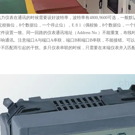
力仪表在通讯的时候需要设好波特率，波特率有4800,9600可选，一般
1（无校验位，8个数据位，一个停止位），E.8.1（偶校验，8个数据位，一
件设置一致。同一回路的仪表通讯地址（Address No.）不能重复，
响通讯。注意端口A与端口A串联，端口B和端口B串联，不能接错。可以
于不匹配而引起的干扰。多只仪表串联的时候，只需要在末端仪表并入匹配