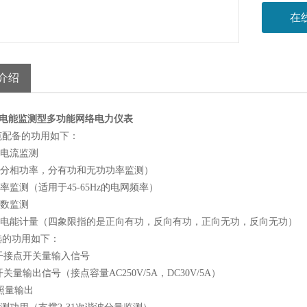
产品增选
在
1.1-4
2.1-3路
介绍
0H电能监测型多功能网络电力仪表
范配备的功用如下：
，电流监测
（分相功率，分有功和无功功率监测）
频率监测（适用于45-65Hz的电网频率）
因数监测
象限电能计量（四象限指的是正向有功，反向有功，正向无功，反向无功）
选的功用如下：
4路干接点开关量输入信号
路开关量输出信号（接点容量AC250V/5A，DC30V/5A）
仿照量输出