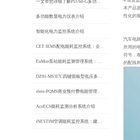
4.谐波
一文带您详细了解PD760-G多功能数显表
本产品
性化的
多功能数显电力仪表介绍
智能化电力监控系统介绍
汽车电
CET IEMS配电能耗监控系统：企业能源管理的智慧之眼
所用的
符号，
EnMon泵站能耗监测管理系统：优化能源利用，提升运行效率
的配线和颜
DZ81-MS3I7C四键面板型低压多功能电力仪表
sfere-PQMS商业预付费电能管理系统：重塑商业用电管理新生态
AcuECS能耗监测分析系统介绍
iNESTIM空调能耗监控系统：建筑节能的新引擎