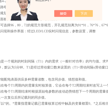
1路4-20mA模拟量输出接口，经过编程设置输入的对应参数
双路电能脉冲接口（包括有功电能脉冲输出/无功电能脉冲输出）
扰规划，符合EMC电磁兼容性要求
前面板防护等级IP54，后壳防护等级符合IP20
：可选择96，80，72的规范方形规范，开孔规范别离为91*91，76*76，67*6
的闪现和操作界面：经过LED/LCD实时闪现信息，参数设置，调整
的是一个规则的时刻间隔（T1）内的需求（一般针对功率）的均匀值。求
分钟，默认为5分钟。T1是经过滑动窗口数来设置的（T1=滑动间隔x滑动窗口
智能配电表面供应多种需量读数，包含同步值、猜想值和值。
指在每个T1周期内的需量实时核算值，它会在每个T2周期结束时改写上一
指在每个T1周期结束时根据原始电参数的改动趋势猜想下一个周期的需量
上一次复位后所记载到的同步值。
可以*的。*需量指需量记载已需量核算过程中触及的变量都置0。*之后