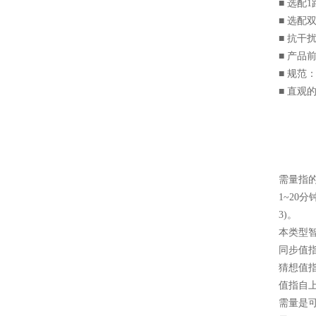
■ 选配
■ 选配
■ 抗干
■ 产品
■ 规范
■ 直观
需量指
1~20
3)。
本类型
同步值
猜想值
值指自
需量是