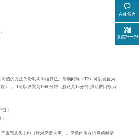
在线留言
7
微信扫一扫
均匀值的方法为滑动均匀核算法。滑动间隔（T2）可以设置为
数），T1可以设置为1~60分钟，默认为15分钟(滑动窗口数为
个值；
值；
相当于表面从头上电（针对需量功用）。需量的值在清零值时清