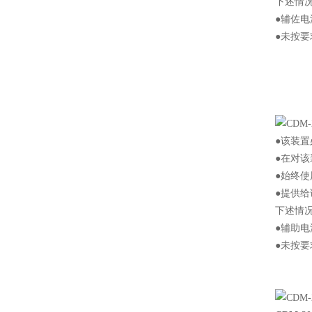
下述情
●辅佐
●未按要
●该装
●在对
●始终
●提供
下述情
●辅助
●未按要