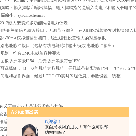
于不同IOring，不同的IOring可以被输入不同的电压。CPU在判决IO的
的摆幅：输入摆幅和输出摆幅。输入摆幅指的是输入高电平和输入低电平
偏小。synchrochemint
1-4路开关量信号输入接口，无源节点输入，在闪现区域能够实时检查输入
1路4-20mA模拟量输出接口，经过编程设置输入的对应参数
双路电能脉冲接口（包括有功电能脉冲输出/无功电能脉冲输出）
扰规划，符合EMC电磁兼容性要求
前面板防护等级IP54，后壳防护等级符合IP20
：可选择96，80，72的规范方形规范，开孔规范别离为91*91，76*76，67*6
的闪现和操作界面：经过LED/LCD实时闪现信息，参数设置，调整
备有必要由专业人员进行设备与检修
该设备进行任何内部或外部操作前，有必要堵截电源和输入信号
欢迎您！
运用适合的电压检测设备来供认表面各部位无电压
来自局域网的朋友！有什么可以帮
给该设备的电参数须在额外规划内
助您的吗？