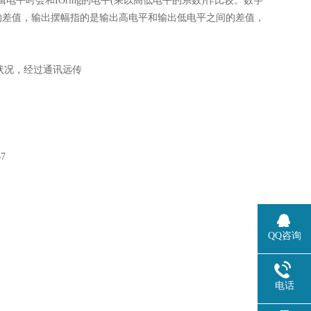
逻辑电平时会和IOring的电平(乘以高低电平的系数)作比较。数字
的差值，输出摆幅指的是输出高电平和输出低电平之间的差值，
状况，经过通讯远传
7
QQ咨询
电话