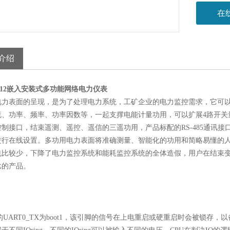
在
介绍
2012嵌入安装式多功能网络电力仪表
电力表面的呈现，是为了处理电力系统，工矿企业的电力监控需求，它可
流、功率、频率、功率因数等，一起支撑电能计量功用，可以扩展4路开关量
控制接口，结束遥测、遥控、遥信的三遥功用，产品标配的RS-485通讯
进行在线设置。多功用电力表面将准确测量、智能化的功用和简略易懂的
也比较少，下降了电力监控系统和能耗监控系统的全体造假，用户在结束
比的产品。
的UART0_TX为boot1，该引脚的信号在上电重启或硬重启时会被锁存，以备resetre