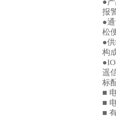
●
报
●通
松
●
构
●
遥
标
■
■
■ 