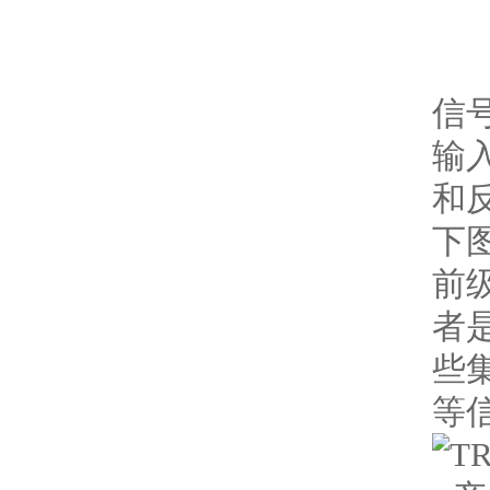
信
输
和
下
前
者
些
等信