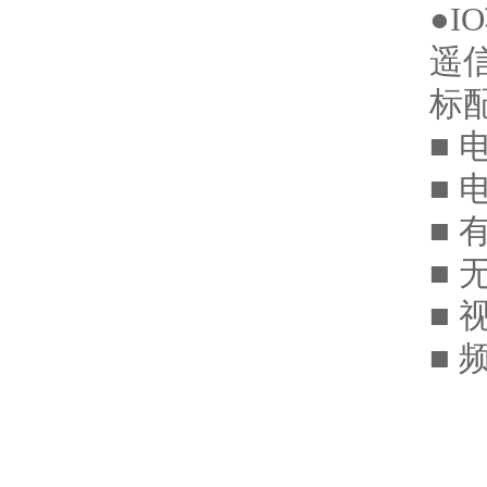
●
遥
标
■
■
■ 
■ 
■ 
■