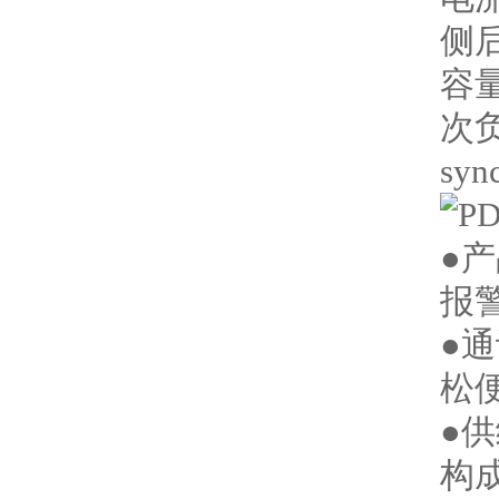
侧
容
次
syn
●
报
●通
松
●
构