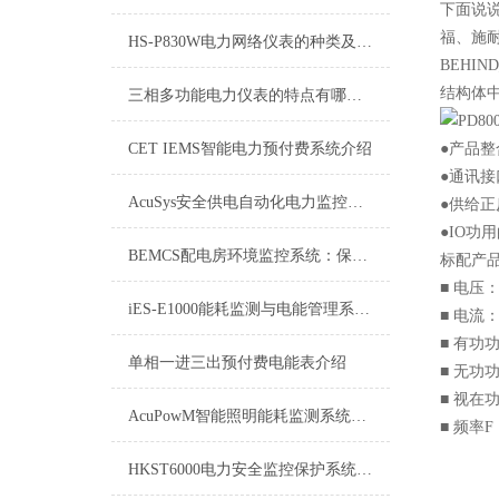
下面说
福、施
HS-P830W电力网络仪表的种类及应用行业有哪些？
BEHIN
结构体中
三相多功能电力仪表的特点有哪些？
CET IEMS智能电力预付费系统介绍
●产品
●通讯接
AcuSys安全供电自动化电力监控系统综述
●供给
●IO功
BEMCS配电房环境监控系统：保障电力设施稳定运行的关键
标配产
■ 电压
iES-E1000能耗监测与电能管理系统：高效管理，节能减排的新篇章
■ 电流
■ 有功
单相一进三出预付费电能表介绍
■ 无功
■ 视在
AcuPowM智能照明能耗监测系统：点亮节能降碳的第一站
■ 频率
HKST6000电力安全监控保护系统：守护电力安全的坚固防线