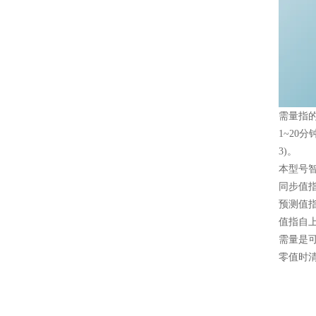
需量指
1~20
3)。
本型号
同步值
预测值
值指自
需量是
零值时