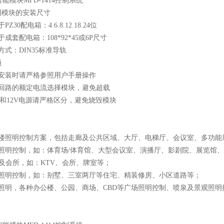
明模块的安装尺寸
Z30配电箱：4.6.8.12.18.24位
于成套配电箱：108*92*45或6P尺寸
方式：DIN35标准导轨
项
线安装时请严格参照用户手册操作
据回路的额定电流选择模块，避免超载
0V和12V电源请严格区分，避免烧毁模块
公楼照明控制方案，包括走廊及公共区域、大厅、电梯厅、会议室、多功能
馆照明控制，如：体育场/体育馆、大型会议室、演播厅、影剧院、展览馆
V及会所，如：KTV、会所、牌室等；
庭照明控制，如：别墅、三室两厅等住宅、精装修房、小区道路等；
场照明，各种办公楼、公园、商场、CBD等广场照明控制、喷泉及景观照明