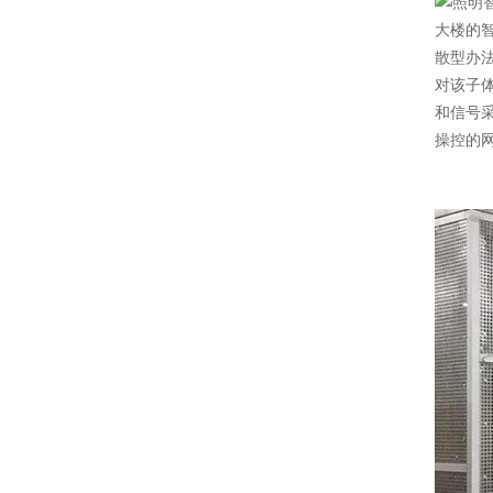
大楼的
散型办
对该子
和信号
操控的