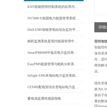
KXN智能照明控制系统的应用与发展
NY5000-E校园电力能源管理系统：构建绿色智慧校园的关键一环
详细
DoD-EMS智能变电站综合监控平台介绍
能耗监测系统是现代能源管理中不可少的工具
照明智能
智能照
SmartPM6000中低压电力监控系统：保障电网安全稳定运行的关键技术
保持原
作，是
EasyPMS能源管理与能耗分析系统-舜高智能技术方案
模块解
品。
InSight EMS本地站电力监控系统：保障电力稳定供应的本地“卫士”
线性变
CESMS配电室综合变电站电力监控系统CESMS技术方案
换为0-
换的子程
蓄电池监测传感器指南
量的数据类