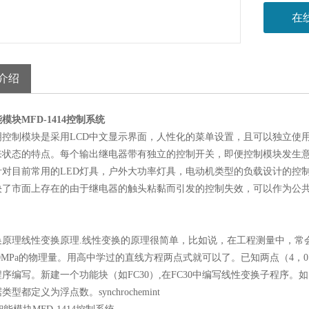
在
介绍
模块MFD-1414控制系统
明控制模块是采用LCD中文显示界面，人性化的菜单设置，且可以独立使用
来状态的特点。每个输出继电器带有独立的控制开关，即便控制模块发生
针对目前常用的LED灯具，户外大功率灯具，电动机类型的负载设计的控制
决了市面上存在的由于继电器的触头粘黏而引发的控制失效，可以作为公
换原理线性变换原理.线性变换的原理很简单，比如说，在工程测量中，常会
50MPa的物理量。用高中学过的直线方程两点式就可以了。已知两点（4，0
序编写。新建一个功能块（如FC30）,在FC30中编写线性变换子程序
型都定义为浮点数。synchrochemint