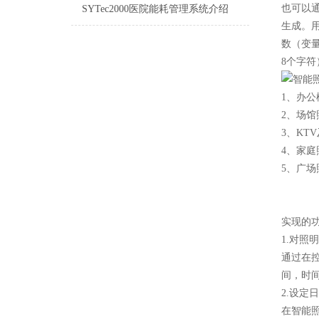
也可以
SYTec2000医院能耗管理系统介绍
生成。
数（变
8个字符）
1、办
2、场
3、KT
4、家
5、广
实现的
1.对照
通过在
间，时
2.设定
在智能