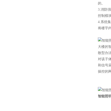
的。
3.消防
控制模
4.系统
将楼宇
大楼的
散型办
对该子
和信号
操控的
智能照明