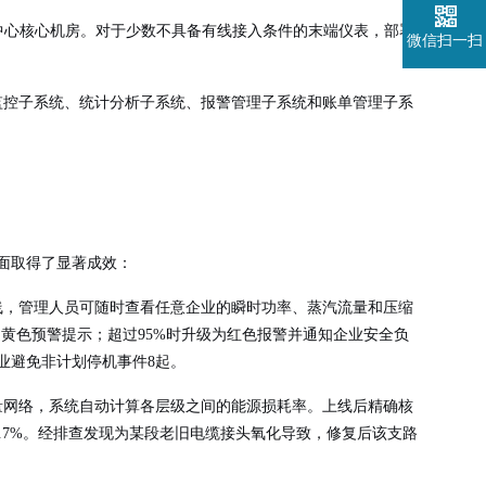
源中心核心机房。对于少数不具备有线接入条件的末端仪表，部署
微信扫一扫
监控子系统、统计分析子系统、报警管理子系统和账单管理子系
方面取得了显著成效：
线，管理人员可随时查看任意企业的瞬时功率、蒸汽流量和压缩
黄色预警提示；超过95%时升级为红色报警并通知企业安全负
业避免非计划停机事件8起。
量网络，系统自动计算各层级之间的能源损耗率。上线后精确核
5.7%。经排查发现为某段老旧电缆接头氧化导致，修复后该支路