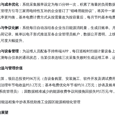
量与成本优化
：系统采集频率设定为每15分钟一次，积累了海量的负荷数据
区管理方引导三家用电特性互补的企业签订了"错峰用能协议"，将其中一
载率更均衡，基本电费计费方式从按需量改为按容量后，每月节约基本电费支
单与争议化解
：系统每日自动冻结各企业当日能源消耗量，生成日账单。
负荷记录。账单以电子形式推送至各企业管理员账户，数据公开透明。上线
认可度大幅提升。
检与设备管理
：为运维人员配备手持终端APP，每日巡检时扫描计量设备
监测每台仪表的通讯状态，当某仪表连续三次采集失败时生成运维工单，运维
济效益与管理价值
核算，项目总投资约96万元（含设备购置、安装施工、软件开发及调试费用
治理年节电收益约3.2万元；基本电费优化年节省约31.2万元；抄表及
系统管理员）；因数据精准减少的能源收费争议间接挽回损失约5万元/年。
结与展望