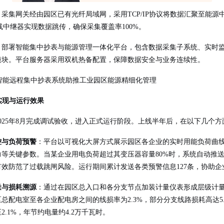
：采集网关经由园区已有光纤局域网，采用TCP/IP协议将数据汇聚至能
无线中继器实现数据跳传，确保采集覆盖率100%。
：部署智能集中抄表与能源管理一体化平台，包含数据采集子系统、实时
模块。平台服务器采用双机热备配置，保障数据安全与业务连续性。
能实现与运行效果
2025年8月完成调试验收，进入正式运行阶段。上线半年后，在以下几个
控与负荷预警
：平台以可视化大屏方式展示园区各企业的实时用能负荷曲
力等关键参数。当某企业用电负荷超过其变压器容量80%时，系统自动推送
有效防范了过载跳闸风险。运行期间累计发送各类预警信息127条，协助企
量与损耗溯源
：通过在园区总入口和各分支节点加装计量仪表形成层级计
总配电室至各企业配电房之间的线损率为2.3%，部分分支线路损耗高达
2.1%，年节约电量约4.2万千瓦时。