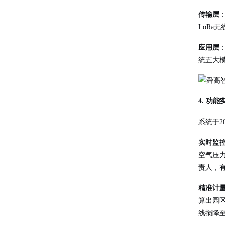
传输层
LoRa
应用层
统五大
4. 功
系统于
实时监
空气压
责人，
精准计
算出园区
线损降至