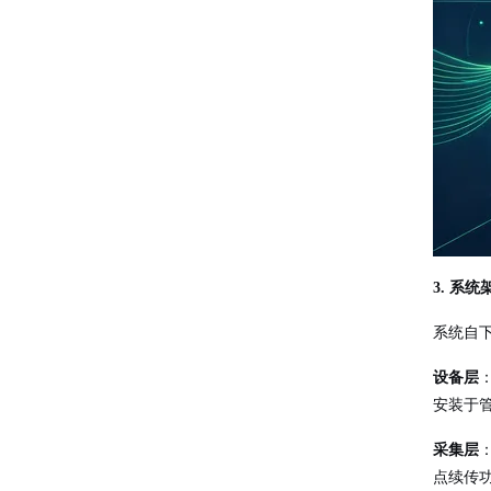
3. 系
系统自
设备层
安装于
采集层
点续传