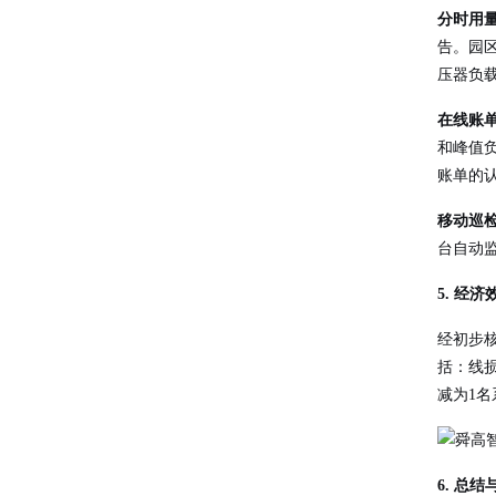
分时用
告。园
压器负
在线账
和峰值
账单的
移动巡
台自动
5. 经
经初步
括：线损
减为1名
6. 总