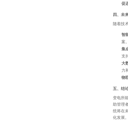
促
四、未
随着技
智
案
集
支
大
力
物
五、结
变电所
助管理
统将在
化发展