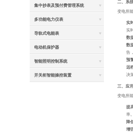
二、系
集中抄表及预付费管理系统
变电所
多功能电力仪表
实
实
导轨式电能表
数
数
电动机保护器
告
预
智能照明控制系统
远
决
开关柜智能操控装置
三、应
变电所
提
率
降
增