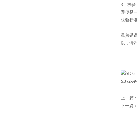
3、校验
即便是
校验标
虽然错
以，请
SD72
上一篇
下一篇