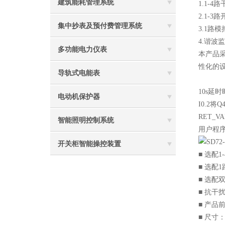
建筑能耗管理系统
1.1-
2.1-3
集中抄表及预付费管理系统
3.1路
4.谐波
多功能电力仪表
本产品
性化的
导轨式电能表
10s延
电动机保护器
I0.2
RET_
智能照明控制系统
用户程序中
开关柜智能操控装置
■ 选配
■ 选配
■ 选配
■ 抗干
■ 产品
■ 尺寸