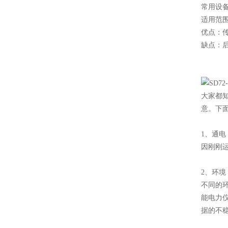
常用设备
适用范
优点：
缺点：
大家都
意。下
1、通电
因刚刚
2、环境
不同的
能电力
据的不